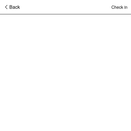
Back
Check in
暂
无
菜
单
项